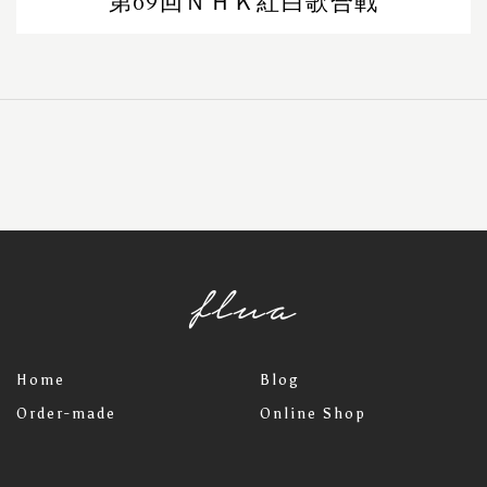
第69回ＮＨＫ紅白歌合戦
flua
Home
Blog
Order-made
Online Shop