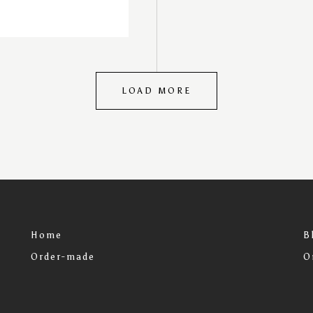
LOAD MORE
Home
B
Order-made
O